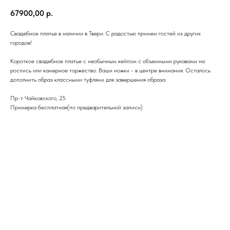
67900,00
р.
Свадебное платье в наличии в Твери. С радостью примем гостей из других
городов!
Короткое свадебное платье с необычным кейпом с объемными рукавами на
роспись или камерное торжество. Ваши ножки - в центре внимания. Осталось
дополнить образ классными туфлями для завершения образа.
Пр-т Чайковского, 25
Примерка бесплатная(по предварительной записи)