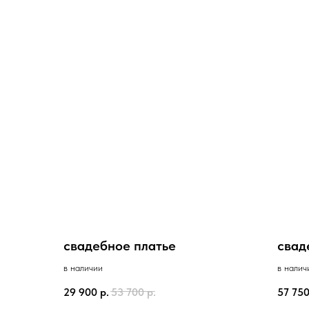
свадебное платье
свад
в наличии
в налич
29 900
р.
53 700
р.
57 75