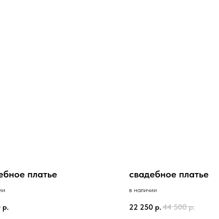
ебное платье
свадебное платье
ии
в наличии
0
р.
22 250
р.
44 500
р.