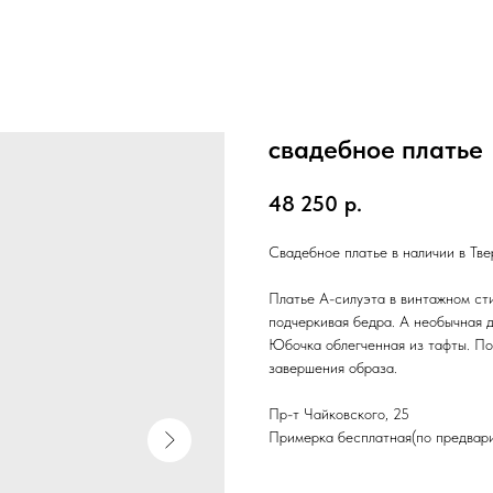
свадебное платье
48 250
р.
Свадебное платье в наличии в Тве
Платье А-силуэта в винтажном сти
подчеркивая бедра. А необычная 
Юбочка облегченная из тафты. По
завершения образа.
Пр-т Чайковского, 25
Примерка бесплатная(по предвари