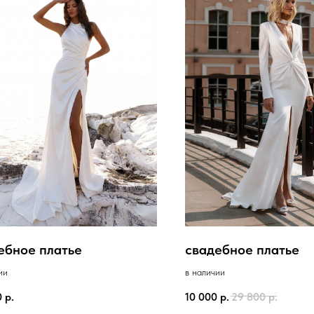
ебное платье
свадебное платье
ии
в наличии
0
р.
10 000
р.
29 800
р.