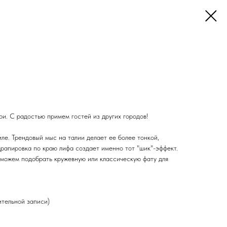
ри. С радостью примем гостей из других городов!
ле. Трендовый мыс на талии делает ее более тонкой,
драпировка по краю лифа создает именно тот "шик"-эффект.
можем подобрать кружевную или классическую фату для
тельной записи)