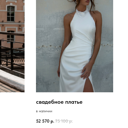
свадебное платье
в наличии
52 570
р.
75 100
р.