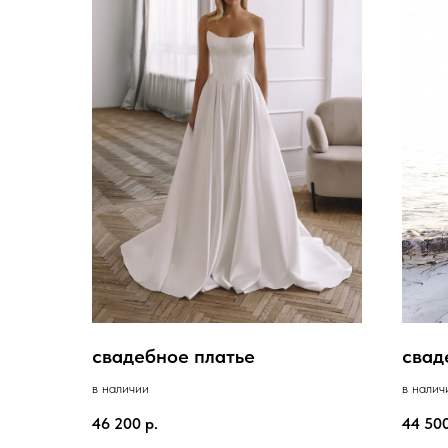
свадебное платье
свад
в наличии
в налич
46 200
р.
44 50