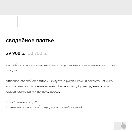
свадебное платье
29 900
р.
53 700
р.
Свадебное платье в наличии в Твери. С радостью примем гостей из других
городов!
Атласное свадебное платье А-силуэта с рукавчиками и открытой спинкой -
настоящая классика вне времени. Поможем подобрать кружевную или
классическую фату к полному образу.
Пр-т Чайковского, 25
Примерка бесплатная(по предварительной записи)