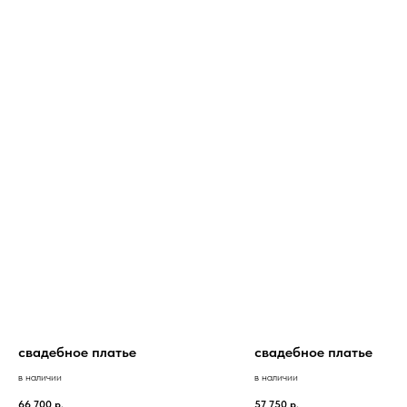
свадебное платье
свадебное платье
в наличии
в наличии
66 700
р.
57 750
р.