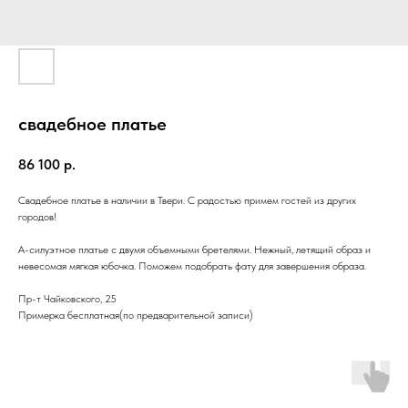
свадебное платье
86 100
р.
Свадебное платье в наличии в Твери. С радостью примем гостей из других
городов!
А-силуэтное платье с двумя объемными бретелями. Нежный, летящий образ и
невесомая мягкая юбочка. Поможем подобрать фату для завершения образа.
Пр-т Чайковского, 25
Примерка бесплатная(по предварительной записи)