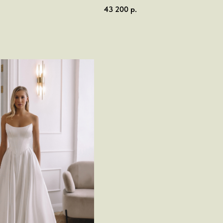
43 200
р.