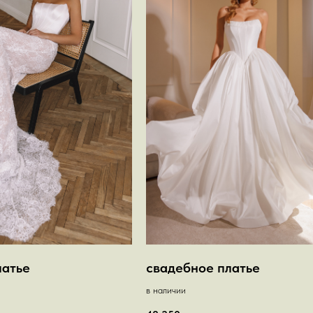
латье
свадебное платье
в наличии