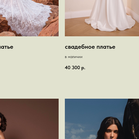
латье
свадебное платье
в наличии
40 300
р.