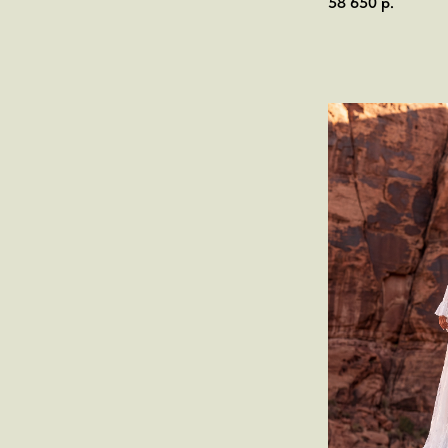
58 650
р.