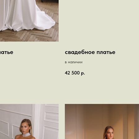
латье
свадебное платье
в наличии
42 500
р.