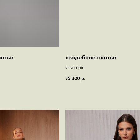
латье
свадебное платье
в наличии
76 800
р.